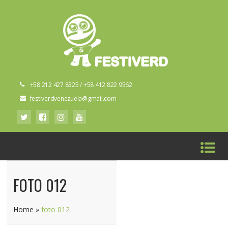
+58 212 427 8325 / +58 412 822 9562
festiverdvenezuela@gmail.com
FOTO 012
Home
»
foto 012