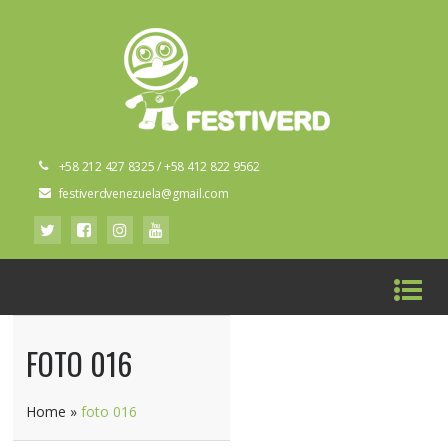
+58 212 427 8325 / +58 412 822 9562
festiverdvenezuela@gmail.com
FOTO 016
Home
»
foto 016