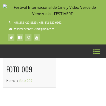
+58 212 427 8325 / +58 412 822 9562
festiverdvenezuela@gmail.com
FOTO 009
Home
»
foto 009