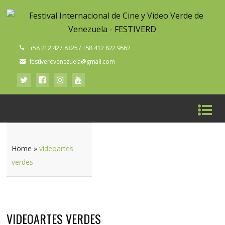
+58 212 427 8325 / +58 412 822 9562
festiverdvenezuela@gmail.com
Home
»
videoartes
verdes
VIDEOARTES VERDES