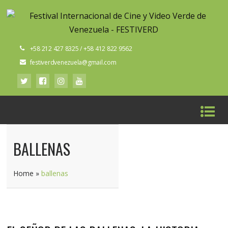
+58 212 427 8325 / +58 412 822 9562
festiverdvenezuela@gmail.com
BALLENAS
Home
»
ballenas