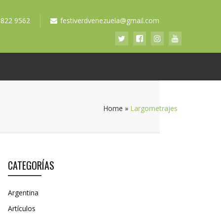
 822 9562
festiverdvenezuela@gmail.com
Home
»
Largometrajes
CATEGORÍAS
Argentina
Artículos