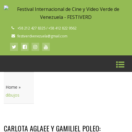
+58 212 427 8325 / +58 412 822 9562
festiverdvenezuela@gmail.com
Home
»
dibujos
CARLOTA AGLAEE Y GAMILIEL POLEO: