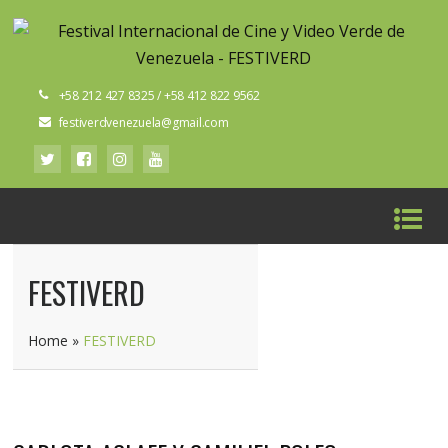
+58 212 427 8325 / +58 412 822 9562
festiverdvenezuela@gmail.com
FESTIVERD
Home
»
FESTIVERD